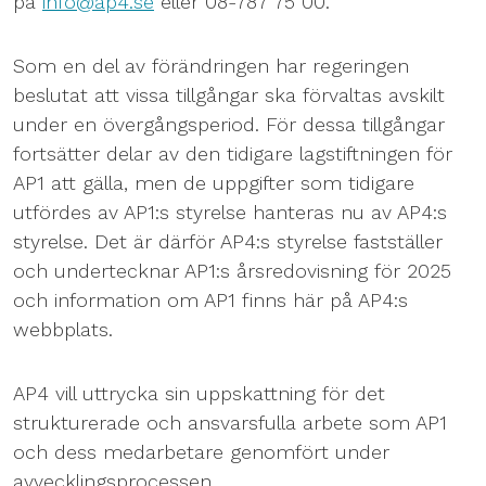
på
info@ap4.se
eller 08-787 75 00.
Som en del av förändringen har regeringen
beslutat att vissa tillgångar ska förvaltas avskilt
under en övergångsperiod. För dessa tillgångar
fortsätter delar av den tidigare lagstiftningen för
AP1 att gälla, men de uppgifter som tidigare
utfördes av AP1:s styrelse hanteras nu av AP4:s
styrelse. Det är därför AP4:s styrelse fastställer
och undertecknar AP1:s årsredovisning för 2025
och information om AP1 finns här på AP4:s
webbplats.
AP4 vill uttrycka sin uppskattning för det
strukturerade och ansvarsfulla arbete som AP1
och dess medarbetare genomfört under
avvecklingsprocessen.