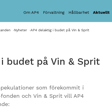
Om AP4
Förvaltning
Hållbarhet
Aktuellt
landen
Nyheter
AP4 delaktig i budet på Vin & Sprit
i budet på Vin & Sprit
spekulationer som förekommit i
fonden och Vin & Sprit vill AP4
nde: