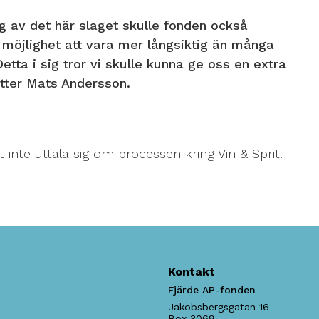
g av det här slaget skulle fonden också
n möjlighet att vara mer långsiktig än många
etta i sig tror vi skulle kunna ge oss en extra
ätter Mats Andersson.
t inte uttala sig om processen kring Vin & Sprit.
Kontakt
Fjärde AP-fonden
Jakobsbergsgatan 16
Box 3069