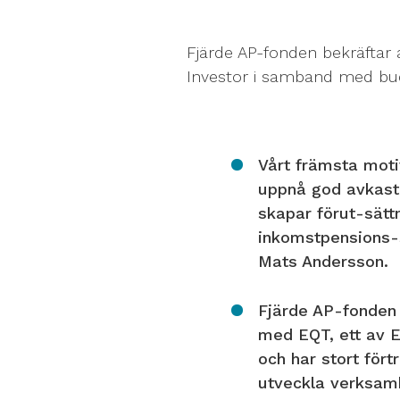
Fjärde AP-fonden bekräftar
Investor i samband med bude
Vårt främsta motiv
uppnå god avkastn
skapar förut-sättn
inkomstpensions-
Mats Andersson.
Fjärde AP-fonden h
med EQT, ett av E
och har stort för
utveckla verksamh