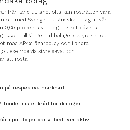
ändska bolag
ar från land till land, ofta kan rösträtten vara
mfört med Sverige. I utländska bolag är vår
n 0,05 procent av bolaget vilket påverkar
ng liksom tillgången till bolagens styrelser och
ghet med AP4:s ägarpolicy och i andra
, exempelvis styrelseval och
ar att rösta:
en på respektive marknad
-fondernas etikråd för dialoger
år i portföljer där vi bedriver aktiv