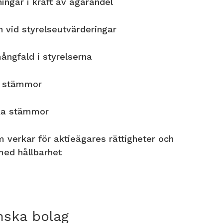
ingar i kraft av ägarandel
n vid styrelseutvärderingar
ångfald i styrelserna
a stämmor
ka stämmor
om verkar för aktieägares rättigheter och
med hållbarhet
nska bolag