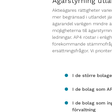
Ägarstyrning utl
Aktieägares rättigheter varier
mer begränsad i utlandet jä
ägarandel vanligen mindre ä
möjligheterna till ägarstyrni
ledningar. AP4 röstar i enli
förekommande stämmofrågor
ersättningsfrågor. Vi prioriter
I de större bolag
I de bolag som AP
I de bolag som ing
förvaltning