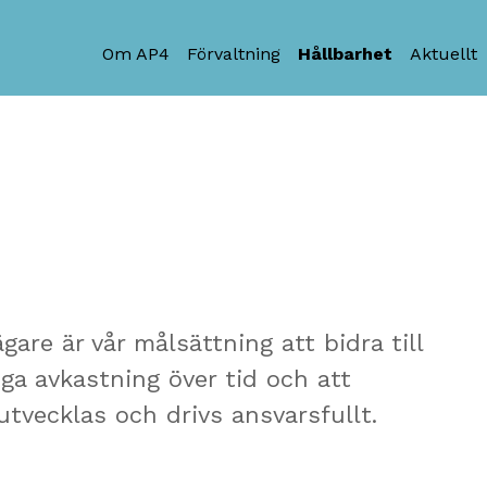
Om AP4
Förvaltning
Hållbarhet
Aktuellt
re är vår målsättning att bidra till
ga avkastning över tid och att
tvecklas och drivs ansvarsfullt.