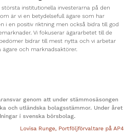
 största institutionella investerarna på den
om är vi en betydelsefull ägare som har
 i en positiv riktning men också bidra till god
marknader. Vi fokuserar ägararbetet till de
dömer bidrar till mest nytta och vi arbetar
a ägare och marknadsaktörer.
ägaransvar genom att under stämmosäsongen
ska och utländska bolagsstämmor. Under året
dningar i svenska börsbolag.
Lovisa Runge, Portföljförvaltare på AP4