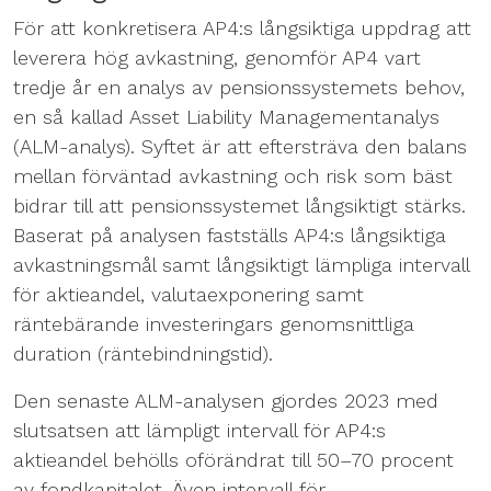
För att konkretisera AP4:s långsiktiga uppdrag att
leverera hög avkastning, genomför AP4 vart
tredje år en analys av pensionssystemets behov,
en så kallad Asset Liability Managementanalys
(ALM-analys). Syftet är att eftersträva den balans
mellan förväntad avkastning och risk som bäst
bidrar till att pensionssystemet långsiktigt stärks.
Baserat på analysen fastställs AP4:s långsiktiga
avkastningsmål samt långsiktigt lämpliga intervall
för aktieandel, valutaexponering samt
räntebärande investeringars genomsnittliga
duration (räntebindningstid).
Den senaste ALM-analysen gjordes 2023 med
slutsatsen att lämpligt intervall för AP4:s
aktieandel behölls oförändrat till 50–70 procent
av fondkapitalet. Även intervall för