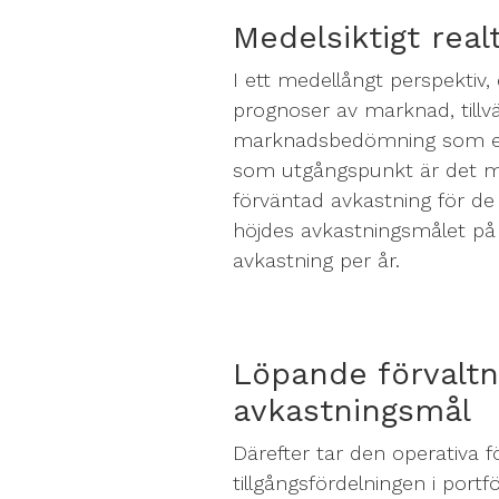
Medelsiktigt rea
I ett medellångt perspektiv, 
prognoser av marknad, tillvä
marknadsbedömning som exe
som utgångspunkt är det möj
förväntad avkastning för de o
höjdes avkastningsmålet på m
avkastning per år.
Löpande förvaltn
avkastningsmål
Därefter tar den operativa f
tillgångsfördelningen i portfö