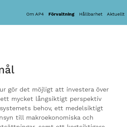
Om AP4
Förvaltning
Hållbarhet
Aktuellt
mål
ur gör det möjligt att investera över
 ett mycket långsiktigt perspektiv
ystemets behov, ett medelsiktigt
nsyn till makroekonomiska och
sättningar, samt ett kortsiktigare