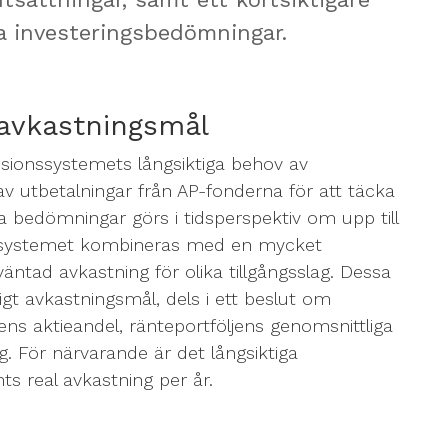
da investeringsbedömningar.
 avkastningsmål
ionssystemets långsiktiga behov av
v utbetalningar från AP-fonderna för att täcka
a bedömningar görs i tidsperspektiv om upp till
nssystemet kombineras med en mycket
äntad avkastning för olika tillgångsslag. Dessa
tigt avkastningsmål, dels i ett beslut om
ljens aktieandel, ränteportföljens genomsnittliga
. För närvarande är det långsiktiga
s real avkastning per år.