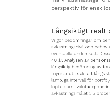
perspektiv för enskil
Långsiktigt realt
Vi gör bedömningar om pens
avkastningsnivå och behov a
eventuella underskott. Dess
40 år. Analysen av pensio
långsiktig bedömning av förv
mynnar ut i dels ett långsik
lämpliga intervall för portfö
löptid samt valutaexponering
avkastningsmålet 3,5 procent