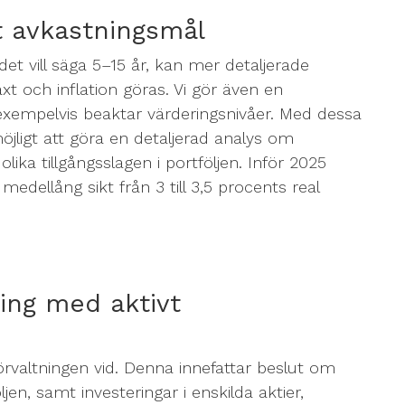
lt avkastningsmål
det vill säga 5–15 år, kan mer detaljerade
xt och inflation göras. Vi gör även en
mpelvis beaktar värderingsnivåer. Med dessa
ligt att göra en detaljerad analys om
lika tillgångsslagen i portföljen. Inför 2025
edellång sikt från 3 till 3,5 procents real
ing med aktivt
örvaltningen vid. Denna innefattar beslut om
ljen, samt investeringar i enskilda aktier,