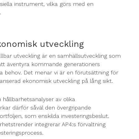
siella instrument, vilka görs med en
.
konomisk utveckling
ållbar utveckling är en samhällsutveckling som
att äventyra kommande generationers
ina behov. Det menar vi är en förutsättning för
lanserad ekonomisk utveckling på lång sikt.
 hållbarhetsanalyser av olika
erkar därför såväl den övergripande
portföljen, som enskilda investeringsbeslut.
rhetstrender integrerar AP4:s förvaltning
vesteringsprocess.