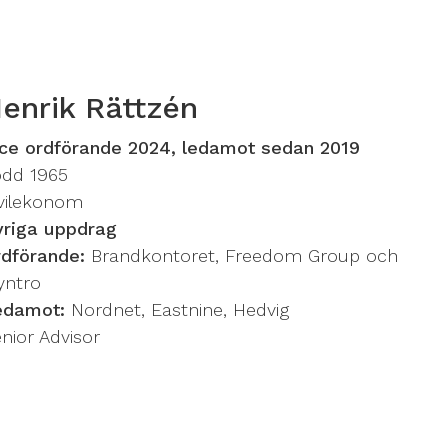
enrik Rättzén
ce ordförande 2024, ledamot sedan 2019
ödd 1965
ivilekonom
vriga uppdrag
dförande:
Brandkontoret, Freedom Group och
yntro
edamot:
Nordnet, Eastnine, Hedvig
nior Advisor