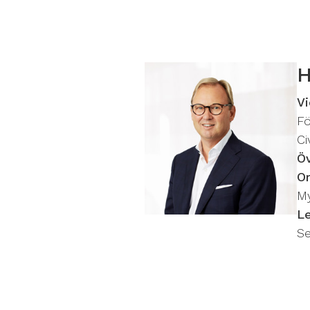
H
Vi
F
C
Ö
Or
M
L
Se