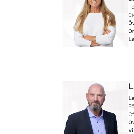
F
C
Ö
O
L
L
L
F
Of
Ö
Vi