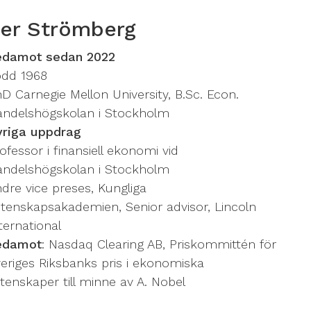
er Strömberg
edamot sedan 2022
ödd 1968
D Carnegie Mellon University, B.Sc. Econ.
ndelshögskolan i Stockholm
vriga uppdrag
ofessor i finansiell ekonomi vid
ndelshögskolan i Stockholm
dre vice preses, Kungliga
tenskapsakademien, Senior advisor, Lincoln
ternational
edamot
: Nasdaq Clearing AB, Priskommittén för
eriges Riksbanks pris i ekonomiska
tenskaper till minne av A. Nobel