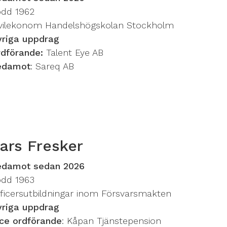
ödd 1962
ivilekonom Handelshögskolan Stockholm
vriga uppdrag
rdförande:
Talent Eye AB
edamot
: Sareq AB
ars Fresker
edamot sedan 2026
ödd 1963
ficersutbildningar inom Försvarsmakten
vriga uppdrag
ce ordförande
: Kåpan Tjänstepension