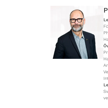
P
L
F
Ph
Ha
Ö
Pr
Ha
An
Ve
In
L
Sv
ve