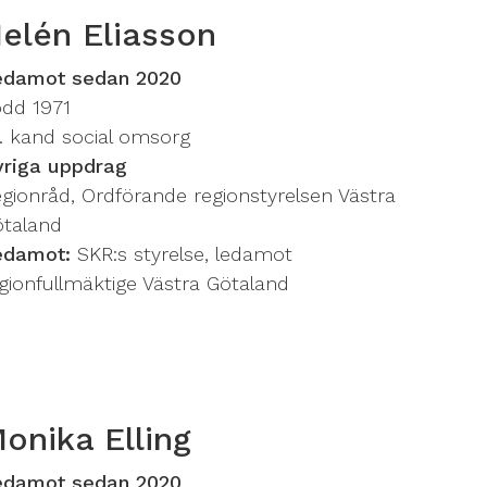
elén Eliasson
edamot sedan 2020
dd 1971
l. kand social omsorg
vriga uppdrag
gionråd, Ordförande regionstyrelsen Västra
ötaland
edamot:
SKR:s styrelse, ledamot
gionfullmäktige Västra Götaland
onika Elling
edamot sedan 2020