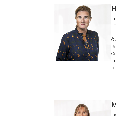
H
L
Fö
Fi
Ö
Re
G
L
re
M
L