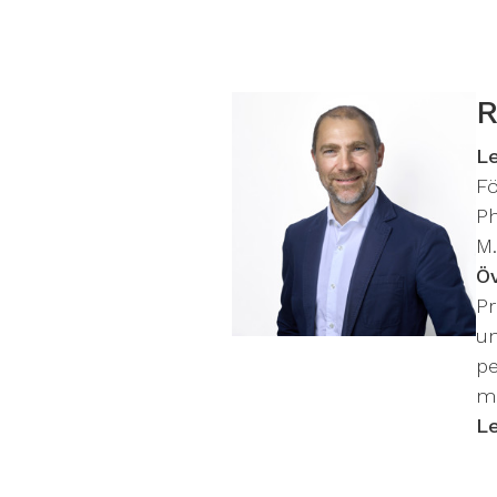
R
L
F
Ph
M.
Ö
Pr
un
pe
me
L