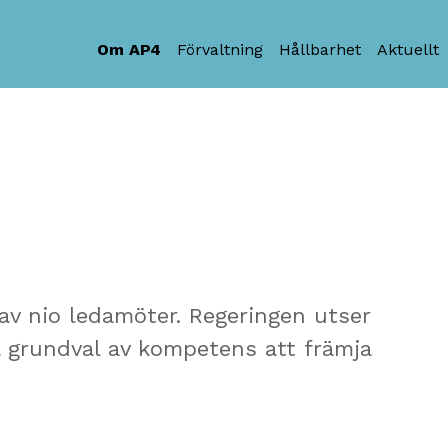
Om AP4
Förvaltning
Hållbarhet
Aktuellt
 av nio ledamöter. Regeringen utser
 grundval av kompetens att främja