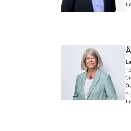
L
Å
L
F
Ci
Ö
Ad
L