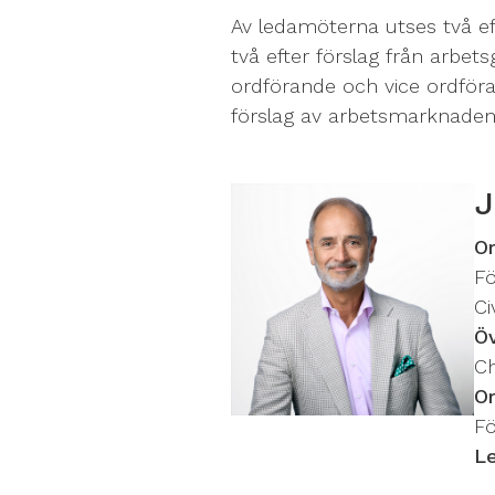
Av ledamöterna utses två ef
två efter förslag från arbet
ordförande och vice ordför
förslag av arbetsmarknaden
J
O
F
C
Ö
Ch
O
Fö
L