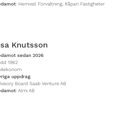
edamot
: Hemvist Förvaltning, Kåpan Fastigheter
sa Knutsson
edamot sedan 2026
ödd 1962
vilekonom
vriga uppdrag
visory Board Saab Venture AB
edamot
: Almi AB