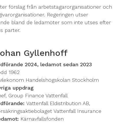
ter förslag från arbetstagarorganisationer och
sgivarorganisationer. Regeringen utser
ande bland de ledamöter som inte utses efter
s parter.
ohan Gyllenhoff
rdförande 2024, ledamot sedan 2023
ödd 1962
ivilekonom Handelshögskolan Stockholm
vriga uppdrag
ef, Group Finance Vattenfall
rdförande:
Vattenfall Eldistribution AB,
rsäkringsaktiebolaget Vattenfall Insurance
edamot:
Kärnavfallsfonden