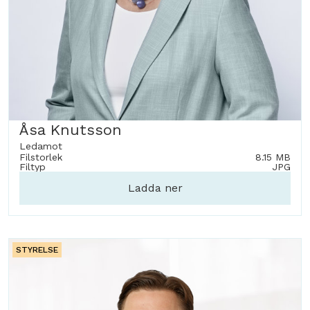
Åsa Knutsson
Ledamot
Filstorlek
8.15 MB
Filtyp
JPG
Ladda ner
STYRELSE