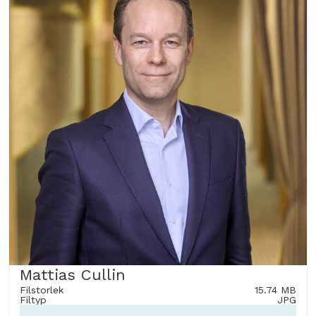
Mattias Cullin
Filstorlek
15.74 MB
Filtyp
JPG