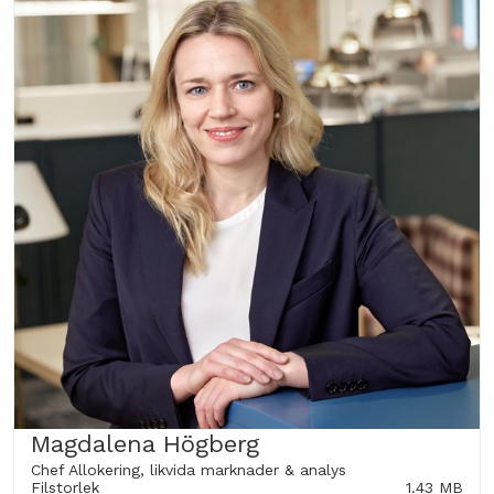
Magdalena Högberg
Chef Allokering, likvida marknader & analys
Filstorlek
1.43 MB