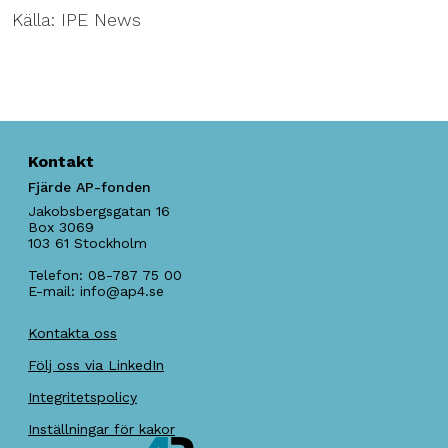
Källa: IPE News
Kontakt
Fjärde AP-fonden
Jakobsbergsgatan 16
Box 3069
103 61
Stockholm
Telefon:
08-787 75 00
E-mail:
info@ap4.se
Kontakta oss
Följ oss via LinkedIn
Integritetspolicy
Inställningar för kakor