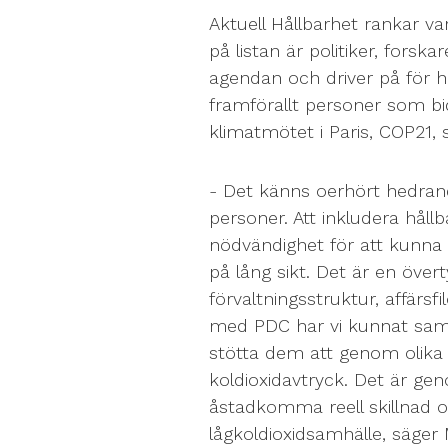
Aktuell Hållbarhet rankar va
på listan är politiker, forsk
agendan och driver på för hå
framförallt personer som bi
klimatmötet i Paris, COP21, 
- Det känns oerhört hedrand
personer. Att inkludera håll
nödvändighet för att kunna 
på lång sikt. Det är en över
förvaltningsstruktur, affärs
med PDC har vi kunnat samla 
stötta dem att genom olika 
koldioxidavtryck. Det är ge
åstadkomma reell skillnad och
lågkoldioxidsamhälle, säger