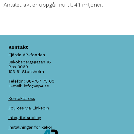
Antalet aktier uppgår nu till 4,1 miljoner.
Kontakt
Fjärde AP-fonden
Jakobsbergsgatan 16
Box 3069
103 61
Stockholm
Telefon:
08-787 75 00
E-mail:
info@ap4.se
Kontakta oss
Följ oss via LinkedIn
Integritetspolicy
Inställningar för kakor