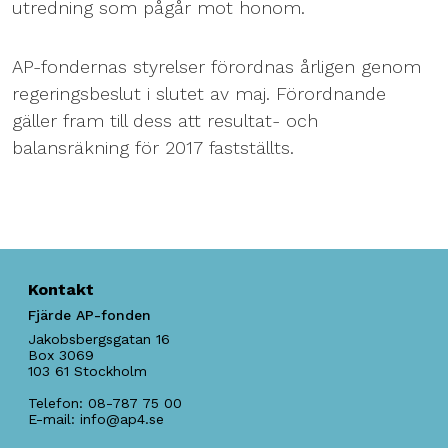
utredning som pågår mot honom.
AP-fondernas styrelser förordnas årligen genom
regeringsbeslut i slutet av maj. Förordnande
gäller fram till dess att resultat- och
balansräkning för 2017 fastställts.
Kontakt
Fjärde AP-fonden
Jakobsbergsgatan 16
Box 3069
103 61
Stockholm
Telefon:
08-787 75 00
E-mail:
info@ap4.se