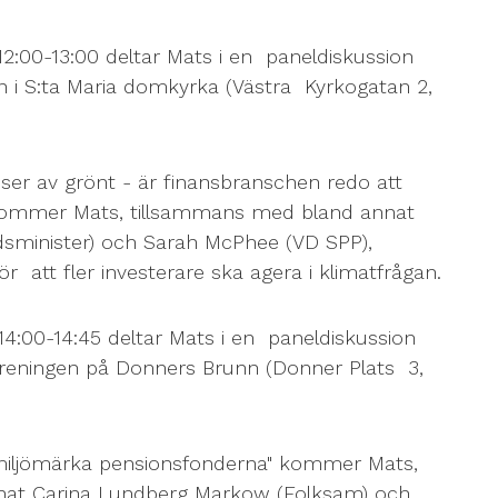
12:00-13:00 deltar Mats i en paneldiskussion
 i S:ta Maria domkyrka (Västra Kyrkogatan 2,
ser av grönt - är finansbranschen redo att
kommer Mats, tillsammans med bland annat
sminister) och Sarah McPhee (VD SPP),
 att fler investerare ska agera i klimatfrågan.
4:00-14:45 deltar Mats i en paneldiskussion
reningen på Donners Brunn (Donner Plats 3,
iljömärka pensionsfonderna" kommer Mats,
at Carina Lundberg Markow (Folksam) och