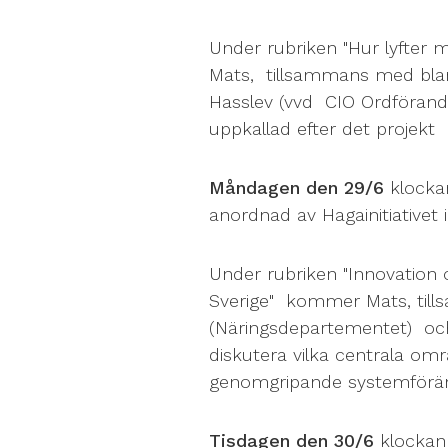
Under rubriken "Hur lyfte
Mats, tillsammans med blan
Hasslev (vvd CIO Ordförande
uppkallad efter det projekt
Måndagen den 29/6
klockan
anordnad av Hagainitiativet 
Under rubriken "Innovation 
Sverige" kommer Mats, till
(Näringsdepartementet) och
diskutera vilka centrala o
genomgripande systemföränd
Tisdagen den 30/6
klockan 