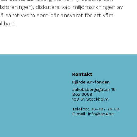
föreningen), diskutera vad miljömärkningen av
å samt vvem som bär ansvaret för att våra
lbart.
Kontakt
Fjärde AP-fonden
Jakobsbergsgatan 16
Box 3069
103 61
Stockholm
Telefon:
08-787 75 00
E-mail:
info@ap4.se