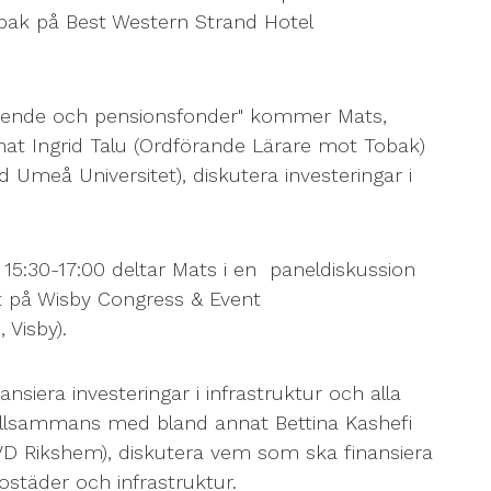
bak på Best Western Strand Hotel
roende och pensionsfonder" kommer Mats,
t Ingrid Talu (Ordförande Lärare mot Tobak)
 Umeå Universitet), diskutera investeringar i
15:30-17:00 deltar Mats i en paneldiskussion
 på Wisby Congress & Event
Visby).
nsiera investeringar i infrastruktur och alla
llsammans med bland annat Bettina Kashefi
e VD Rikshem), diskutera vem som ska finansiera
ostäder och infrastruktur.