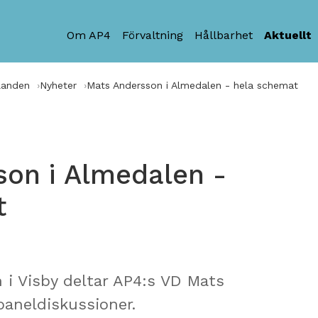
Om AP4
Förvaltning
Hållbarhet
Aktuellt
landen
Nyheter
Mats Andersson i Almedalen - hela schemat
son i Almedalen -
t
i Visby deltar AP4:s VD Mats
paneldiskussioner.