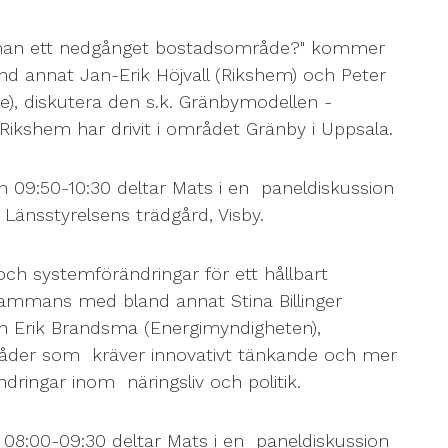
r man ett nedgånget bostadsområde?" kommer
d annat Jan-Erik Höjvall (Rikshem) och Peter
), diskutera den s.k. Gränbymodellen -
 Rikshem har drivit i området Gränby i Uppsala.
 09:50-10:30 deltar Mats i en paneldiskussion
i Länsstyrelsens trädgård, Visby.
och systemförändringar för ett hållbart
sammans med bland annat Stina Billinger
 Erik Brandsma (Energimyndigheten),
mråder som kräver innovativt tänkande och mer
ringar inom näringsliv och politik.
08:00-09:30 deltar Mats i en paneldiskussion