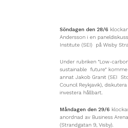
Söndagen den 28/6
klockan
Andersson i en paneldisku
Institute (SEI) på Wisby Str
Under rubriken "Low-carbon 
sustainable future" komme
annat Jakob Granit (SEI St
Council Reykjavik), diskuter
investera hållbart.
Måndagen den 29/6
klockan
anordnad av Business Aren
(Strandgatan 9, Visby).