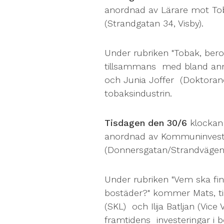
anordnad av Lärare mot To
(Strandgatan 34, Visby).
Under rubriken "Tobak, be
tillsammans med bland anna
och Junia Joffer (Doktorand
tobaksindustrin.
Tisdagen den 30/6
klockan 
anordnad av Kommuninvest
(Donnersgatan/Strandvägen, 
Under rubriken "Vem ska fina
bostäder?" kommer Mats, ti
(SKL) och Ilija Batljan (Vic
framtidens investeringar i b