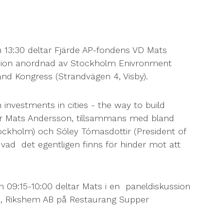
 13:30 deltar Fjärde AP-fondens VD Mats
ssion anordnad av Stockholm Enivronment
and Kongress (Strandvägen 4, Visby).
investments in cities - the way to build
r Mats Andersson, tillsammans med bland
ockholm) och Sóley Tómasdottir (President of
a vad det egentligen finns för hinder mot att
 09:15-10:00 deltar Mats i en paneldiskussion
a, Rikshem AB på Restaurang Supper