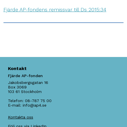
Fjärde AP-fondens remissvar till Ds 2015:34
Kontakt
Fjärde AP-fonden
Jakobsbergsgatan 16
Box 3069
103 61
Stockholm
Telefon:
08-787 75 00
E-mail:
info@ap4.se
Kontakta oss
Följ oss via LinkedIn