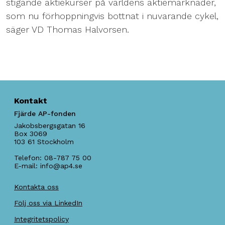
stigande aktiekurser på världens aktiemarknader,
som nu förhoppningvis bottnat i nuvarande cykel,
säger VD Thomas Halvorsen.
Kontakt
Fjärde AP-fonden
Jakobsbergsgatan 16
Box 3069
103 61
Stockholm
Telefon:
08-787 75 00
E-mail:
info@ap4.se
Kontakta oss
Följ oss via LinkedIn
Integritetspolicy