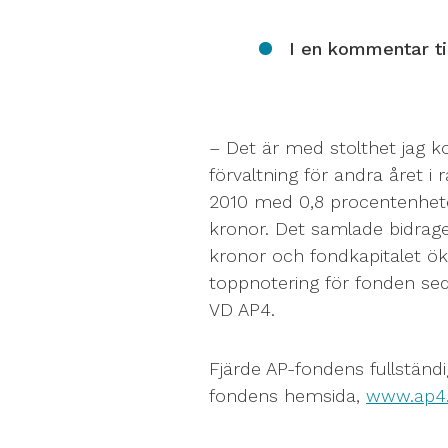
I en kommentar ti
– Det är med stolthet jag k
förvaltning för andra året i
2010 med 0,8 procentenhete
kronor. Det samlade bidraget
kronor och fondkapitalet öka
toppnotering för fonden se
VD AP4.
Fjärde AP-fondens fullständi
fondens hemsida,
www.ap4