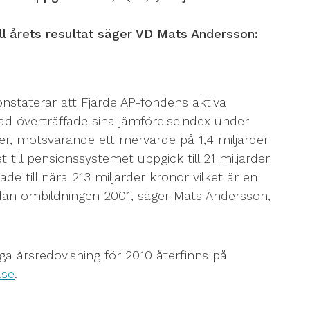
ll årets resultat säger VD Mats Andersson:
onstaterar att Fjärde AP-fondens aktiva
 rad överträffade sina jämförelseindex under
r, motsvarande ett mervärde på 1,4 miljarder
 till pensionssystemet uppgick till 21 miljarder
de till nära 213 miljarder kronor vilket är en
dan ombildningen 2001, säger Mats Andersson,
ga årsredovisning för 2010 återfinns på
.se
.