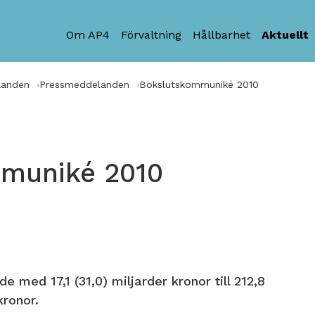
Om AP4
Förvaltning
Hållbarhet
Aktuellt
landen
Pressmeddelanden
Bokslutskommuniké 2010
muniké 2010
e med 17,1 (31,0) miljarder kronor till 212,8
kronor.