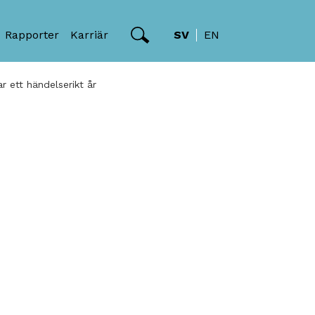
Rapporter
Karriär
SV
EN
 ett händelserikt år