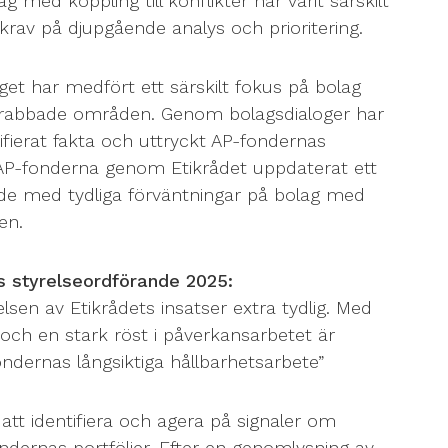
g med koppling till konflikter har varit särskilt
krav på djupgående analys och prioritering.
get har medfört ett särskilt fokus på bolag
ktdrabbade områden. Genom bolagsdialoger har
erifierat fakta och uttryckt AP-fondernas
ar AP-fonderna genom Etikrådet uppdaterat ett
e med tydliga förväntningar på bolag med
en.
s styrelseordförande 2025:
delsen av Etikrådets insatser extra tydlig. Med
ch en stark röst i påverkansarbetet är
fondernas långsiktiga hållbarhetsarbete”
att identifiera och agera på signaler om
fondernas portföljer. Efter en genomlysning av