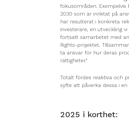
fokusområden. Exempelvis ha
2030 som är inriktat på ansva
har resulterat i konkreta r
investerare, en utveckling v
fortsatt samarbetet med an
Rights-projektet. Tillsamman
ta ansvar för hur deras pr
rättigheter."
Totalt fördes reaktiva och p
syfte att påverka dessa i en p
2025 i korthet: