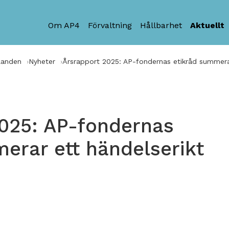
Om AP4
Förvaltning
Hållbarhet
Aktuellt
landen
Nyheter
Årsrapport 2025: AP-fondernas etikråd summerar
2025: AP-fondernas
erar ett händelserikt