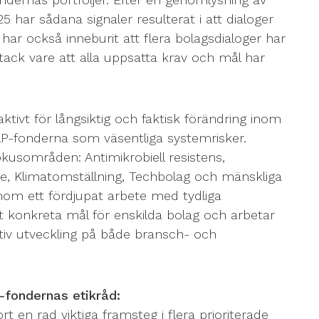
 har sådana signaler resulterat i att dialoger
har också inneburit att flera bolagsdialoger har
tack vare att alla uppsatta krav och mål har
ktivt för långsiktig och faktisk förändring inom
 AP-fonderna som väsentliga systemrisker.
kusområden: Antimikrobiell resistens,
e, Klimatomställning, Techbolag och mänskliga
enom ett fördjupat arbete med tydliga
det konkreta mål för enskilda bolag och arbetar
itiv utveckling på både bransch- och
-fondernas etikråd:
rt en rad viktiga framsteg i flera prioriterade