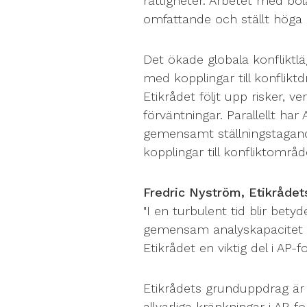
rättigheter. Arbetet med bola
omfattande och ställt höga 
Det ökade globala konfliktlä
med kopplingar till konfli
Etikrådet följt upp risker, v
förväntningar. Parallellt h
gemensamt ställningstagand
kopplingar till konfliktområd
Fredric Nyström, Etikrådet
"I en turbulent tid blir bety
gemensam analyskapacitet o
Etikrådet en viktig del i AP-
Etikrådets grunduppdrag är 
allvarliga kränkningar i AP-