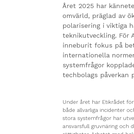
Året 2025 har kännet
omvärld, präglad av ök
polarisering i viktiga
teknikutveckling. För
inneburit fokus på be
internationella norme
systemfrågor kopplade
techbolags påverkan p
Under året har Etikrådet för
både allvarliga incidenter 
stora systemfrågor har utvec
ansvarsfull gruvnäring och