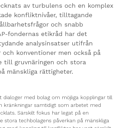
ecknats av turbulens och en komplex
ade konfliktnivåer, tilltagande
 hållbarhetsfrågor och snabb
 AP-fondernas etikråd har det
tydande analysinsatser utifrån
r och konventioner men också på
 till gruvnäringen och stora
å mänskliga rättigheter.
t dialoger med bolag om möjliga kopplingar till
och kränkningar samtidigt som arbetet med
klats. Särskilt fokus har legat på en
 de stora techbolagens påverkan på mänskliga