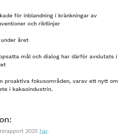
kade för inblandning i kränkningar av
nventioner och riktlinjer
 under året
ppsatta mål och dialog har därför avslutats i
tet
m proaktiva fokusområden, varav ett nytt om
ete i kakaoindustrin.
on:
årsrapport 2025
här
.