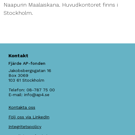
Naapurin Maalaiskana. Huvudkontoret finns i
Stockholm.
Kontakt
Fjärde AP-fonden
Jakobsbergsgatan 16
Box 3069
103 61
Stockholm
Telefon:
08-787 75 00
E-mail:
info@ap4.se
Kontakta oss
Följ oss via LinkedIn
Integritetspolicy