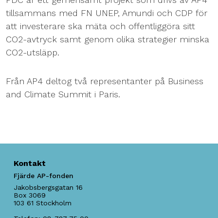
tillsammans med FN UNEP, Amundi och CDP för
att investerare ska mäta och offentliggöra sitt
CO2-avtryck samt genom olika strategier minska
CO2-utsläpp.
Från AP4 deltog två representanter på Business
and Climate Summit i Paris.
Kontakt
Fjärde AP-fonden
Jakobsbergsgatan 16
Box 3069
103 61
Stockholm