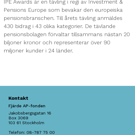
IPE Awards är en tävling i regi av Investment &
Pensions Europe som bevakar den europeiska
pensionsbranschen. Till årets tävling anmäldes
430 bidrag i 43 olika kategorier. De tävlande
pensionsbolagen förvaltar tillsammans nästan 20
biljoner kronor och representerar över 90
miljoner kunder i 24 länder.
Kontakt
Fjärde AP-fonden
Jakobsbergsgatan 16
Box 3069
103 61
Stockholm
Telefon:
08-787 75 00