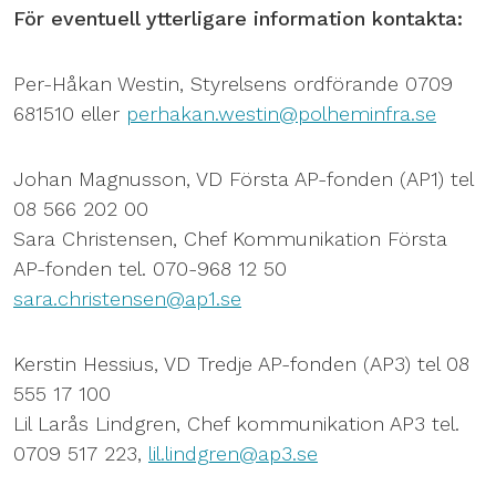
För eventuell ytterligare information kontakta:
Per-Håkan Westin, Styrelsens ordförande 0709
681510 eller
perhakan.westin@polheminfra.se
Johan Magnusson, VD Första AP-fonden (AP1) tel
08 566 202 00
Sara Christensen, Chef Kommunikation Första
AP-fonden tel. 070-968 12 50
sara.christensen@ap1.se
Kerstin Hessius, VD Tredje AP-fonden (AP3) tel 08
555 17 100
Lil Larås Lindgren, Chef kommunikation AP3 tel.
0709 517 223,
lil.lindgren@ap3.se