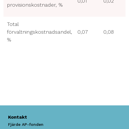
0,01
0,02
provisionskostnader, %
Total
förvaltningskostnadsandel,
0,07
0,08
%
Kontakt
Fjärde AP-fonden