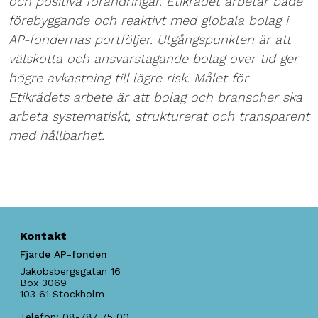
och positiva förändringar. Etikrådet arbetar både
förebyggande och reaktivt med globala bolag i
AP-fondernas portföljer. Utgångspunkten är att
välskötta och ansvarstagande bolag över tid ger
högre avkastning till lägre risk. Målet för
Etikrådets arbete är att bolag och branscher ska
arbeta systematiskt, strukturerat och transparent
med hållbarhet.
Kontakt
Fjärde AP-fonden
Jakobsbergsgatan 16
Box 3069
103 61
Stockholm
Telefon:
08-787 75 00