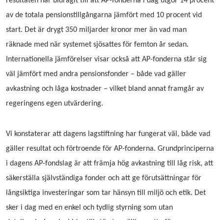
resultaten har bidragit till att AP-fonderna i dag utgör 14 procent
av de totala pensionstillgångarna jämfört med 10 procent vid
start. Det är drygt 350 miljarder kronor mer än vad man
räknade med när systemet sjösattes för femton år sedan.
Internationella jämförelser visar också att AP-fonderna står sig
väl jämfört med andra pensionsfonder – både vad gäller
avkastning och låga kostnader – vilket bland annat framgår av
regeringens egen utvärdering.
Vi konstaterar att dagens lagstiftning har fungerat väl, både vad
gäller resultat och förtroende för AP-fonderna. Grundprinciperna
i dagens AP-fondslag är att främja hög avkastning till låg risk, att
säkerställa självständiga fonder och att ge förutsättningar för
långsiktiga investeringar som tar hänsyn till miljö och etik. Det
sker i dag med en enkel och tydlig styrning som utan