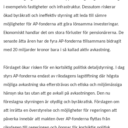
i exempelvis fastigheter och infrastruktur. Dessutom riskerar
ökad byråkrati och ineffektiv styrning att leda till sämre
möjligheter för AP-fonderna att göra lönsamma investeringar.
Ekonomiskt handlar det om stora förluster för pensionärerna. De
senaste åtta åren har de fyra AP-fonderna tillsammans bidragit
med 20 miljarder kronor bara i så kallad aktiv avkastning.
Förslaget ökar risken för en kortsiktig politisk detaljstyrning.
I dag
styrs AP-fonderna endast av riksdagens lagstiftning där högsta
möjliga avkastning ska eftersträvas och etiska och miljömässiga
hänsyn ska tas utan att ge avkall på avkastningen. Den nu
föreslagna styrningen är otydlig och byråkratisk. Förslagen om
att inrätta en överstyrelse och möjligheter för regeringen att
påverka innebär att makten över AP-fonderna flyttas från
riksdagen till regeringen och öppnar för kortsiktig politisk