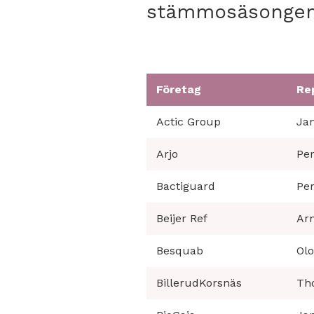
stämmosäsongen
Företag
Re
Actic Group
Jan
Arjo
Per
Bactiguard
Per
Beijer Ref
Ar
Besquab
Ol
BillerudKorsnäs
Th