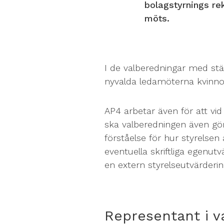
bolagstyrnings re
möts.
I de valberedningar med st
nyvalda ledamöterna kvinno
AP4 arbetar även för att vid
ska valberedningen även göra
förståelse för hur styrelsen 
eventuella skriftliga egenutvä
en extern styrelseutvärderin
Representant i v