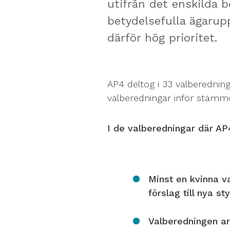
utifrån det enskilda 
betydelsefulla ägarupp
därför hög prioritet.
AP4 deltog i 33 valberednin
valberedningar inför stäm
I de valberedningar där AP
Minst en kvinna v
förslag till nya s
Valberedningen ar