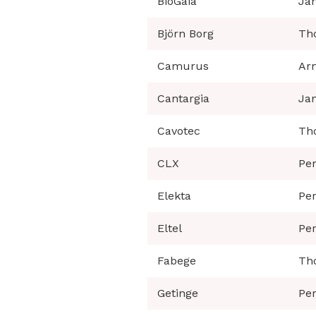
BioGaia
Jan
Björn Borg
Th
Camurus
Ar
Cantargia
Jan
Cavotec
Th
CLX
Per
Elekta
Per
Eltel
Per
Fabege
Th
Getinge
Per