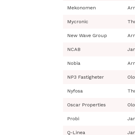
Mekonomen
Ar
Mycronic
Th
New Wave Group
Ar
NCAB
Jan
Nobia
Ar
NP3 Fastigheter
Ol
Nyfosa
Th
Oscar Properties
Ol
Probi
Jan
Q-Linea
Jan