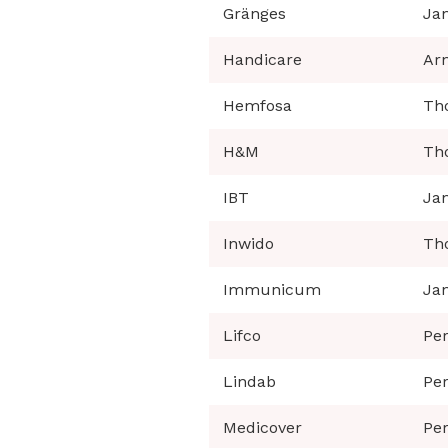
Gränges
Jan
Handicare
Ar
Hemfosa
Th
H&M
Th
IBT
Jan
Inwido
Th
Immunicum
Jan
Lifco
Per
Lindab
Per
Medicover
Per