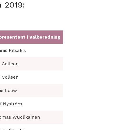
 2019:
presentant i valberedning
nis Kitsakis
 Colleen
 Colleen
ne Lööw
of Nyström
omas Wuolikainen