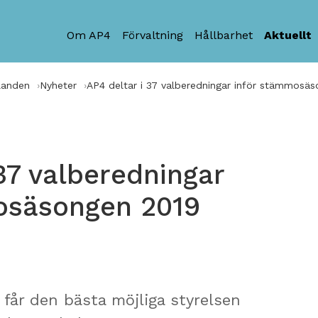
Om AP4
Förvaltning
Hållbarhet
Aktuellt
landen
Nyheter
AP4 deltar i 37 valberedningar inför stämmosä
 37 valberedningar
osäsongen 2019
g får den bästa möjliga styrelsen