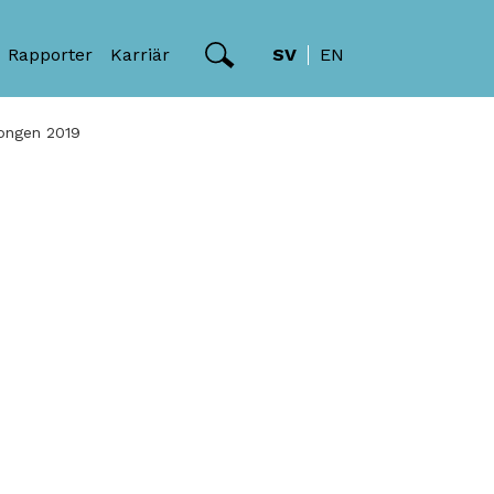
Rapporter
Karriär
SV
EN
songen 2019