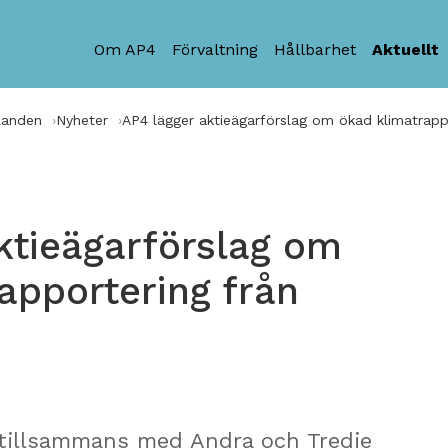
Om AP4
Förvaltning
Hållbarhet
Aktuellt
landen
Nyheter
AP4 lägger aktieägarförslag om ökad klimatrapp
ktieägarförslag om
apportering från
 tillsammans med Andra och Tredje