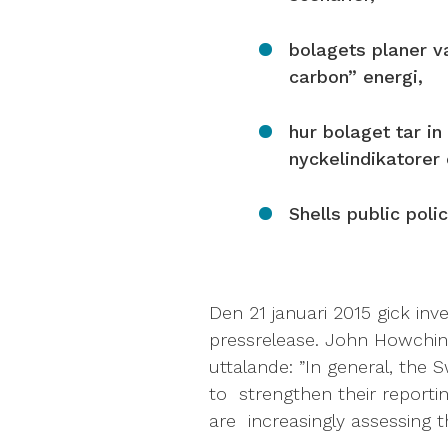
bolagets planer v
carbon” energi,
hur bolaget tar in
nyckelindikatore
Shells public poli
Den 21 januari 2015 gick in
pressrelease. John Howchin,
uttalande: ”In general, th
to strengthen their reporting
are increasingly assessing t