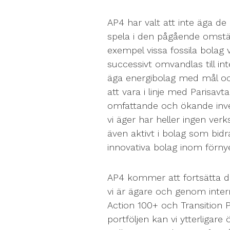
AP4 har valt att inte äga de
spela i den pågående omställ
exempel vissa fossila bolag v
successivt omvandlas till int
äga energibolag med mål oc
att vara i linje med Parisav
omfattande och ökande inves
vi äger har heller ingen ver
även aktivt i bolag som bidr
innovativa bolag inom förnye
AP4 kommer att fortsätta de
vi är ägare och genom inte
Action 100+ och Transition P
portföljen kan vi ytterligare