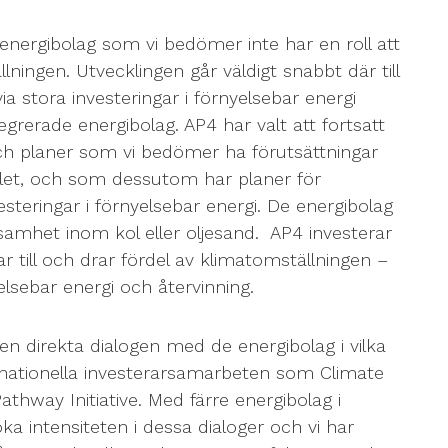
 energibolag som vi bedömer inte har en roll att
ningen. Utvecklingen går väldigt snabbt där till
ia stora investeringar i förnyelsebar energi
egrerade energibolag. AP4 har valt att fortsatt
h planer som vi bedömer ha förutsättningar
talet, och som dessutom har planer för
teringar i förnyelsebar energi. De energibolag
ksamhet inom kol eller oljesand. AP4 investerar
ar till och drar fördel av klimatomställningen –
lsebar energi och återvinning.
n direkta dialogen med de energibolag i vilka
rnationella investerarsamarbeten som Climate
athway Initiative. Med färre energibolag i
 öka intensiteten i dessa dialoger och vi har