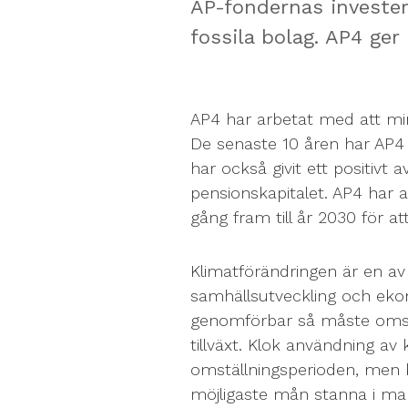
AP-fondernas invester
fossila bolag. AP4 ger
AP4 har arbetat med att min
De senaste 10 åren har AP4 
har också givit ett positivt 
pensionskapitalet. AP4 har 
gång fram till år 2030 för a
Klimatförändringen är en a
samhällsutveckling och ekonom
genomförbar så måste omst
tillväxt. Klok användning av
omställningsperioden, men k
möjligaste mån stanna i ma