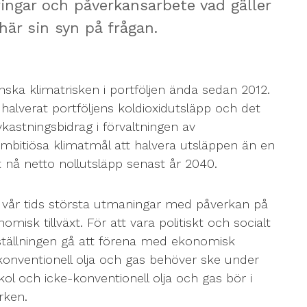
ingar och påverkansarbete vad gäller
 här sin syn på frågan.
ska klimatrisken i portföljen ända sedan 2012.
halverat portföljens koldioxidutsläpp och det
avkastningsbidrag i förvaltningen av
ambitiösa klimatmål att halvera utsläppen än en
tt nå netto nollutsläpp senast år 2040.
v vår tids största utmaningar med påverkan på
isk tillväxt. För att vara politiskt och socialt
ällningen gå att förena med ekonomisk
 konventionell olja och gas behöver ske under
ol och icke-konventionell olja och gas bör i
rken.