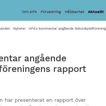
Om AP4
Förvaltning
Hållbarhet
Aktuellt
landen
Nyheter
AP4:s kommentar angående Naturskyddföreninge
ntar angående
föreningens rapport
 har presenterat en rapport över