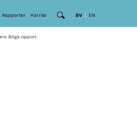
Rapporter
Karriär
SV
EN
ns årliga rapport