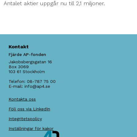
Antalet aktier uppgår nu till 2,1 miljoner.
Kontakt
Fjärde AP-fonden
Jakobsbergsgatan 16
Box 3069
103 61
Stockholm
Telefon:
08-787 75 00
E-mail:
info@ap4.se
Kontakta oss
Följ oss via LinkedIn
Integritetspolicy
Inställningar för kakor