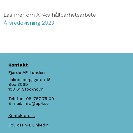
Läs mer om AP4:s hållbarhetsarbete i
Årsredovisning 2023
Kontakt
Fjärde AP-fonden
Jakobsbergsgatan 16
Box 3069
103 61
Stockholm
Telefon:
08-787 75 00
E-mail:
info@ap4.se
Kontakta oss
Följ oss via LinkedIn