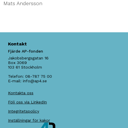
Mats Andersson
Kontakt
Fjärde AP-fonden
Jakobsbergsgatan 16
Box 3069
103 61
Stockholm
Telefon:
08-787 75 00
E-mail:
info@ap4.se
Kontakta oss
Följ oss via LinkedIn
Integritetspolicy
Inställningar för kakor