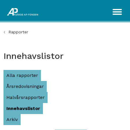
Rapporter
Innehavslistor
Alla rapporter
Årsredovisningar
Halvårsrapporter
Innehavslistor
Arkiv