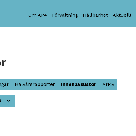
Om AP4
Förvaltning
Hållbarhet
Aktuellt
or
ngar
Halvårsrapporter
Innehavslistor
Arkiv
8