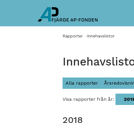
Rapporter
Innehavslistor
Innehavslist
Alla rapporter
Årsredovisni
Visa rapporter från år:
201
2018