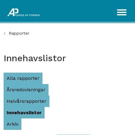
Rapporter
Innehavslistor
Alla rapporter
Årsredovisningar
Halvårsrapporter
Innehavslistor
Arkiv