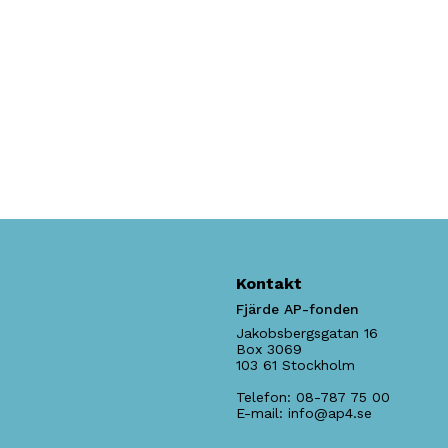
Kontakt
Fjärde AP-fonden
Jakobsbergsgatan 16
Box 3069
103 61
Stockholm
Telefon:
08-787 75 00
E-mail:
info@ap4.se