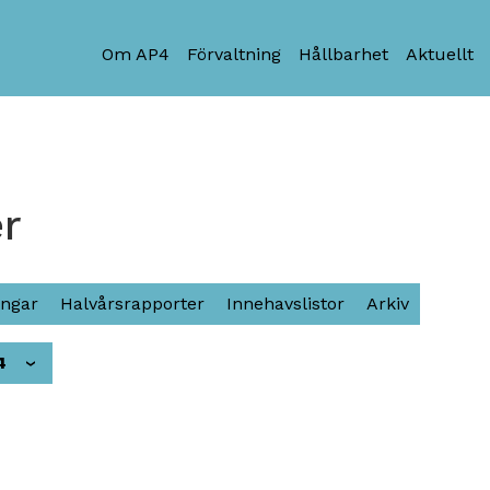
Om AP4
Förvaltning
Hållbarhet
Aktuellt
er
ingar
Halvårsrapporter
Innehavslistor
Arkiv
4