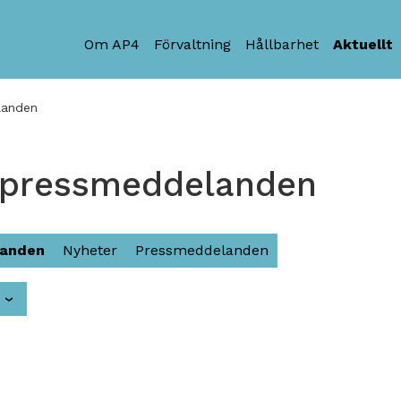
Om AP4
Förvaltning
Hållbarhet
Aktuellt
landen
 pressmeddelanden
landen
Nyheter
Pressmeddelanden