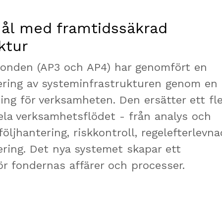
mål med framtidssäkrad
ktur
fonden (AP3 och AP4) har genomfört en
ring av systeminfrastrukturen genom en 
ng för verksamheten. Den ersätter ett fle
la verksamhetsflödet - från analys och
följhantering, riskkontroll, regelefterlevna
ering. Det nya systemet skapar ett
ör fondernas affärer och processer.