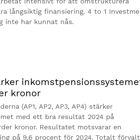
rbetat intensivt för att omstrukturera
a långsiktig finansiering. 4 to 1 Investm
g inte har kunnat nås.
ärker inkomstpensionssysteme
er kronor
derna (AP1, AP2, AP3, AP4) stärker
met med ett bra resultat 2024 på
rder kronor. Resultatet motsvarar en
ng på 9,6 procent för 2024. Totalt förval