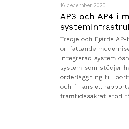
16 december 2025
AP3 och AP4 i 
systeminfrastru
Tredje och Fjärde AP-
omfattande modernise
integrerad systemlösni
system som stödjer he
orderläggning till port
och finansiell rapport
framtidssäkrat stöd f