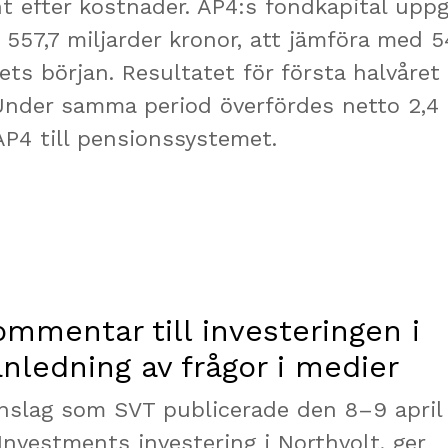
nt efter kostnader. AP4:s fondkapital uppg
l 557,7 miljarder kronor, att jämföra med 5
rets början. Resultatet för första halvåret
. Under samma period överfördes netto 2,4
AP4 till pensionssystemet.
mmentar till investeringen i
nledning av frågor i medier
nslag som SVT publicerade den 8–9 april
Investments investering i Northvolt, ger