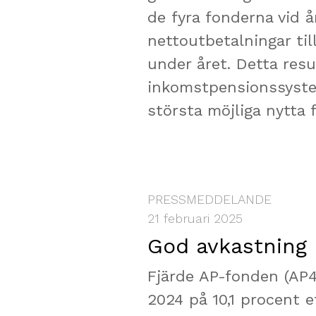
de fyra fonderna vid å
nettoutbetalningar til
under året. Detta resul
inkomstpensionssystem
största möjliga nytta
PRESSMEDDELANDE
21 februari 2025
God avkastning 
Fjärde AP-fonden (AP4
2024 på 10,1 procent e