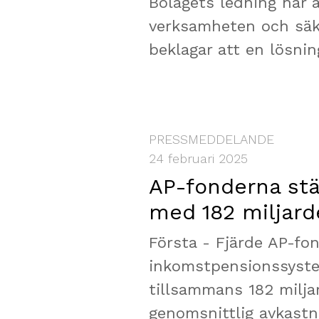
Bolagets ledning har a
verksamheten och säkr
beklagar att en lösnin
PRESSMEDDELANDE
24 februari 2025
AP-fonderna st
med 182 miljard
Första - Fjärde AP-fon
inkomstpensionssyste
tillsammans 182 milja
genomsnittlig avkastni