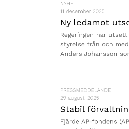
NYHET
11 december 2025
Ny ledamot utsed
Regeringen har utsett 
styrelse från och med 
Anders Johansson som 
PRESSMEDDELANDE
29 augusti 2025
Stabil förvaltni
Fjärde AP-fondens (AP