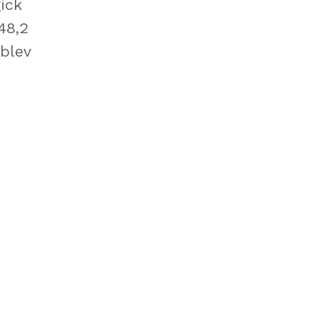
ick
48,2
 blev