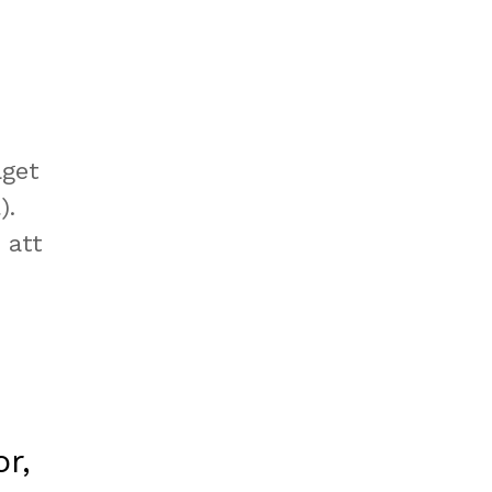
aget
).
 att
r,