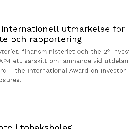
 internationell utmärkelse för
te och rapportering
teriet, finansministeriet och the 2° Inves
at AP4 ett särskilt omnämnande vid utdela
ard - the International Award on Investor
osures.
nte i tobaksbolag