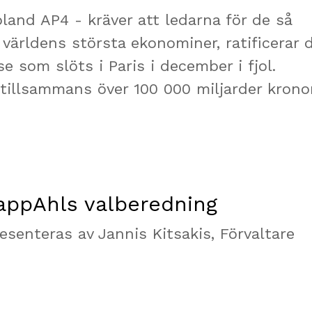
bland AP4 - kräver att ledarna för de så
världens största ekonominer, ratificerar 
 som slöts i Paris i december i fjol.
 tillsammans över 100 000 miljarder kronor
KappAhls valberedning
senteras av Jannis Kitsakis, Förvaltare