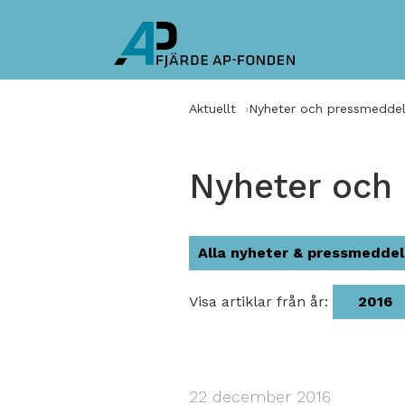
Aktuellt
Nyheter och pressmedde
Nyheter och
Alla nyheter & pressmedde
Visa artiklar från år:
2016
22 december 2016