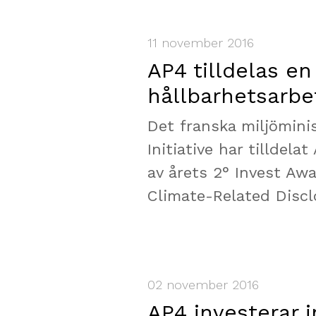
11 november 2016
AP4 tilldelas en
hållbarhetsarbe
Det franska miljöminis
Initiative har tilldel
av årets 2° Invest Aw
Climate-Related Discl
02 november 2016
AP4 investerar i