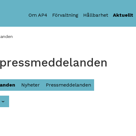
Om AP4
Förvaltning
Hållbarhet
Aktuellt
landen
 pressmeddelanden
landen
Nyheter
Pressmeddelanden