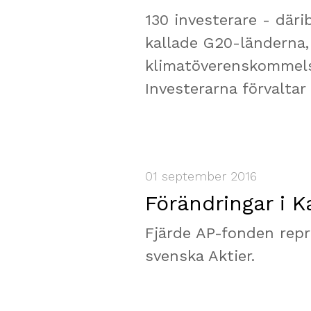
130 investerare - däri
kallade G20-länderna, 
klimatöverenskommelse
Investerarna förvaltar
01 september 2016
Förändringar i 
Fjärde AP-fonden repre
svenska Aktier.