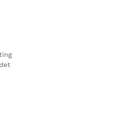
ting
ndet