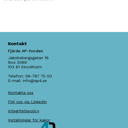
Kontakt
Fjärde AP-fonden
Jakobsbergsgatan 16
Box 3069
103 61
Stockholm
Telefon:
08-787 75 00
E-mail:
info@ap4.se
Kontakta oss
Följ oss via LinkedIn
Integritetspolicy
Inställningar för kakor