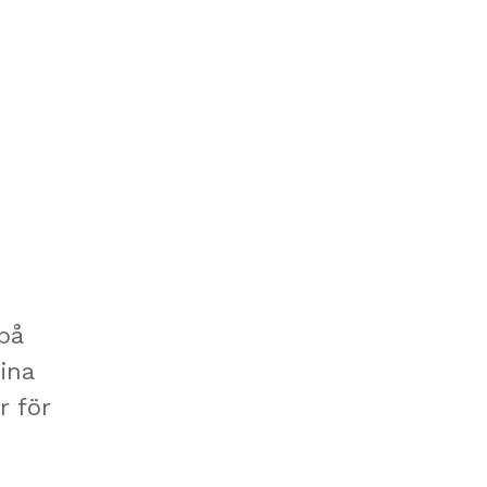
på
ina
r för