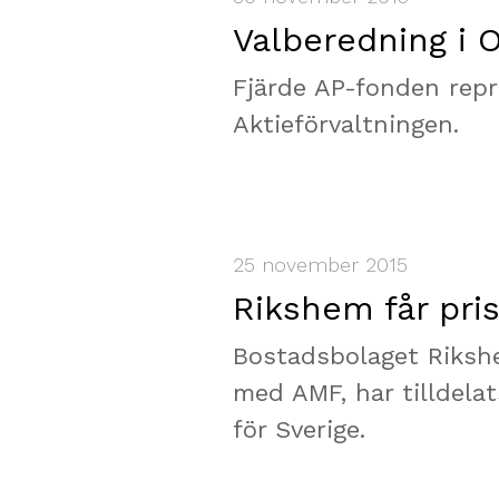
Valberedning i 
Fjärde AP-fonden repr
Aktieförvaltningen.
25 november 2015
Rikshem får pris
Bostadsbolaget Riksh
med AMF, har tilldel
för Sverige.