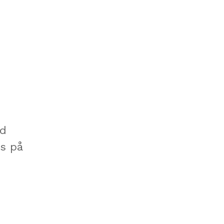
nd
ls på