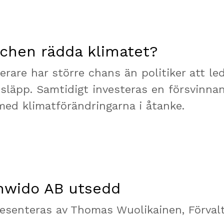
chen rädda klimatet?
erare har större chans än politiker att le
tsläpp. Samtidigt investeras en försvinna
 med klimatförändringarna i åtanke.
Inwido AB utsedd
esenteras av Thomas Wuolikainen, Förval