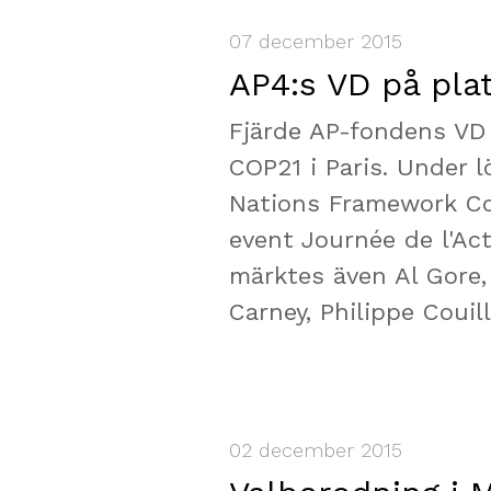
07 december 2015
AP4:s VD på plat
Fjärde AP-fondens VD 
COP21 i Paris. Under 
Nations Framework C
event Journée de l'Ac
märktes även Al Gore,
Carney, Philippe Coui
02 december 2015