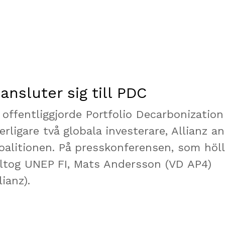
ansluter sig till PDC
offentliggjorde Portfolio Decarbonization
erligare två globala investerare, Allianz a
 koalitionen. På presskonferensen, som höl
ltog UNEP FI, Mats Andersson (VD AP4)
ianz).