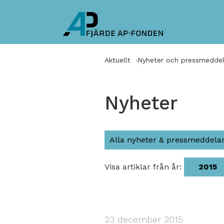
Aktuellt
Nyheter och pressmedde
Nyheter
Alla nyheter & pressmeddel
Visa artiklar från år:
2015
23 december 2015