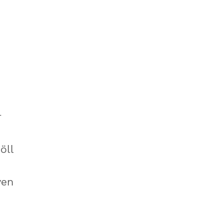
r
öll
ven