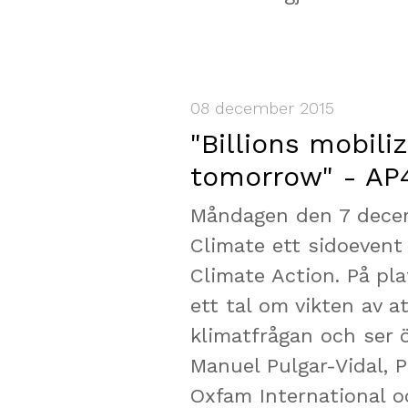
08 december 2015
"Billions mobiliz
tomorrow" - AP
Måndagen den 7 decem
Climate ett sidoevent
Climate Action. På pl
ett tal om vikten av a
klimatfrågan och ser ö
Manuel Pulgar-Vidal, 
Oxfam International 