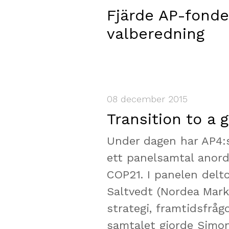
Fjärde AP-fond
valberedning
08 december 2015
Transition to a
Under dagen har AP4:s
ett panelsamtal anor
COP21. I panelen delt
Saltvedt (Nordea Mark
strategi, framtidsfrå
samtalet gjorde Simo