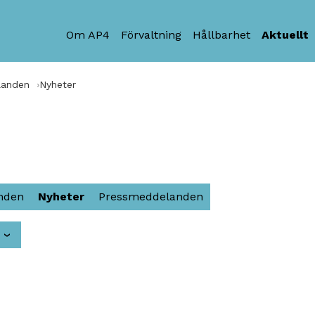
Om AP4
Förvaltning
Hållbarhet
Aktuellt
landen
Nyheter
anden
Nyheter
Pressmeddelanden