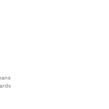
mans
ards