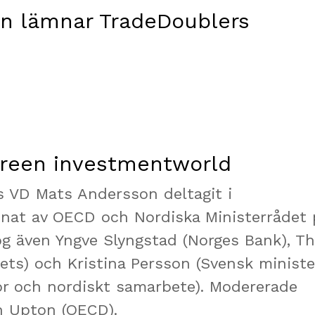
en lämnar TradeDoublers
 green investmentworld
 VD Mats Andersson deltagit i
dnat av OECD och Nordiska Ministerrådet 
og även Yngve Slyngstad (Norges Bank), Th
ets) och Kristina Persson (Svensk ministe
gor och nordiskt samarbete). Modererade
n Upton (OECD).