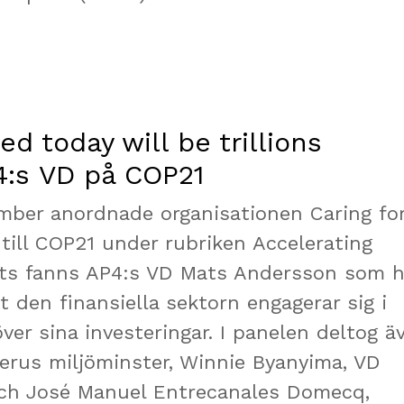
ed today will be trillions
4:s VD på COP21
ber anordnade organisationen Caring fo
 till COP21 under rubriken Accelerating
ats fanns AP4:s VD Mats Andersson som h
tt den finansiella sektorn engagerar sig i
ver sina investeringar. I panelen deltog ä
Perus miljöminster, Winnie Byanyima, VD
och José Manuel Entrecanales Domecq,